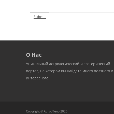
Submit
О Нас
Уникальный астрологический и эзотерический
портал, на котором вы найдете много ползного и
интересного.
Copyright © АстроТело 2026