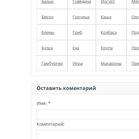
Балык
Говядина
Йогурт
Мя
Бекон
Горчица
Каша
Омл
Блины
Гриб
Колбаса
Под
Булка
Еда
Крупа
Про
Гамбургер
Икра
Макароны
Пря
Оставить коментарий
Имя:
*
Коментарий: