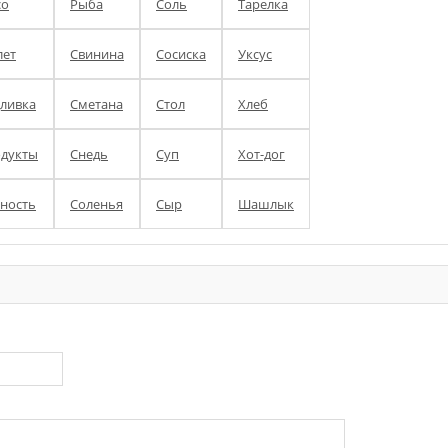
со
Рыба
Соль
Тарелка
ет
Свинина
Сосиска
Уксус
ливка
Сметана
Стол
Хлеб
дукты
Снедь
Суп
Хот-дог
ность
Соленья
Сыр
Шашлык