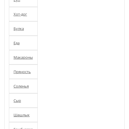
Хот-дог
Булка
Еда
Макароны
Пряность
Соленья
Сыр
Шашлык