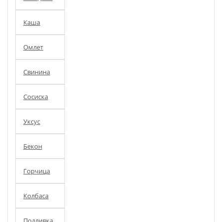
Каша
Омлет
Свинина
Сосиска
Уксус
Бекон
Горчица
Колбаса
Подливка