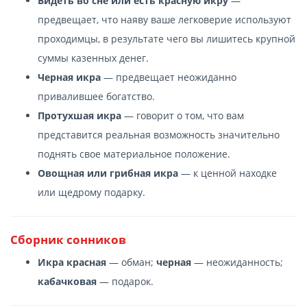
Видеть во сне или есть красную икру
—
предвещает, что наяву ваше легковерие используют
проходимцы, в результате чего вы лишитесь крупной
суммы казенных денег.
Черная икра
— предвещает неожиданно
привалившее богатство.
Протухшая икра
— говорит о том, что вам
представится реальная возможность значительно
поднять свое материальное положение.
Овощная или грибная икра
— к ценной находке
или щедрому подарку.
Сборник сонников
Икра красная
— обман;
черная
— неожиданность;
кабачковая
— подарок.