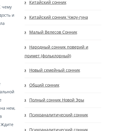
Китайский сонник
К чему
дость и
Китайский сонник Чжоу-гуна
ола
Малый Велесов Сонник
Народный сонник поверий и
примет (фольклорный)
Новый семейный сонник
е
Общий сонник
еальной
е
Полный сонник Новой Эры
на нем,
Психоаналитический сонник
в
? Ждите
Психоаналитический сонник