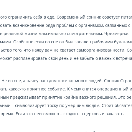
ного ограничить себя в еде. Современный сонник советует пита
вать возникновение ряда проблем с организмом, связанных с
 в реальной жизни максимально осмотрительным. Чрезмерная
мами. Особенно если во сне он был завален рабочими бумагам
ство того, что наяву вам не хватает самоорганизованности. С
может распланировать свой день и не забыть о важных встреча
 Не во сне, а наяву ваш дом посетит много людей. Сонник Стра
вать какое-то приятное событие. К чему снится операционный 
ный предсказывает принятие крайне важного решения. Это р
ьный – символизирует тоску по умершим людям. Стоит обязате
время. Если это невозможно – сходить в церковь и заказать