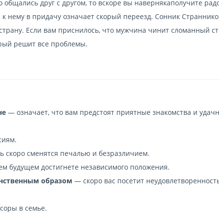
 общались друг с другом, то вскоре вы навернякаполучите рад
я к нему в придачу означает скорый переезд. Сонник Страннико
страну. Если вам приснилось, что мужчина чинит сломанный сто
орый решит все проблемы.
не
— означает, что вам предстоят приятные знакомства и удач
сиям.
ь скоро сменятся печалью и безразличием.
м будущем достигнете независимого положения.
аинственным образом
— скоро вас посетит неудовлетворенност
соры в семье.