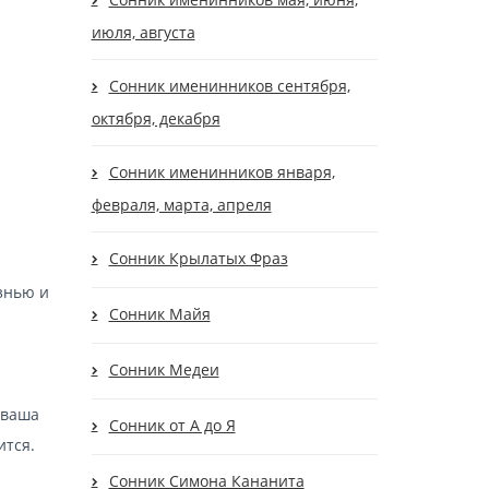
июля, августа
Сонник именинников сентября,
октября, декабря
Сонник именинников января,
февраля, марта, апреля
Сонник Крылатых Фраз
изнью и
Сонник Майя
Сонник Медеи
 ваша
Сонник от А до Я
ится.
Сонник Симона Кананита