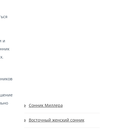
ться
и и
онник
х.
нников
и
ешение
льно
Cонник Миллера
Восточный женский сонник