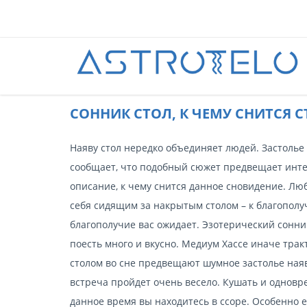
CОННИК СТОЛ, К ЧЕМУ СНИТСЯ С
Наяву стол нередко объединяет людей. Застолье
сообщает, что подобный сюжет предвещает интер
описание, к чему снится данное сновидение. Люб
себя сидящим за накрытым столом – к благополуч
благополучие вас ожидает. Эзотерический сонник
поесть много и вкусно. Медиум Хассе иначе тракт
столом во сне предвещают шумное застолье наяв
встреча пройдет очень весело. Кушать и одновр
данное время вы находитесь в ссоре. Особенно 