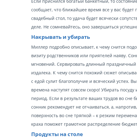
Если приснился богатый банкетный, то состояни
сообщает, что ближайшее время все у вас будет 
свадебный стол, то удача будет всячески сопутст
деле. Не сомневайтесь, оно завершиться успешн
Накрывать и убирать
Миллер подробно описывает, к чему снится подо
визиту родственников или приятелей наяву. Сон
мгновений. Сервировать длинный праздничный с
издалека. К чему снится похожий сюжет описыва
с едой сулит благополучие и всяческий успех. В
времена наступят совсем скоро! Убирать посуду
период. Если в результате ваших трудов во сне 
сонник рекомендует не отчаиваться, а, напротив
поверхность во сне тряпкой – к резким перемен
краха поможет грамотное распределение бюджета
Продукты на столе