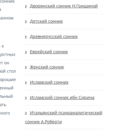
 сонник
Дворянский сонник Н.Гришиной
я
ованном
Детский сонник
Древнерусский сонник
 к
Еврейский сонник
достных
ет он
Женский сонник
ой стол
 Хорошие
Исламский сонник
ненный
альный
Исламский сонник ибн Сирина
ать
Итальянский психоаналитический
лного
сонник А.Роберти