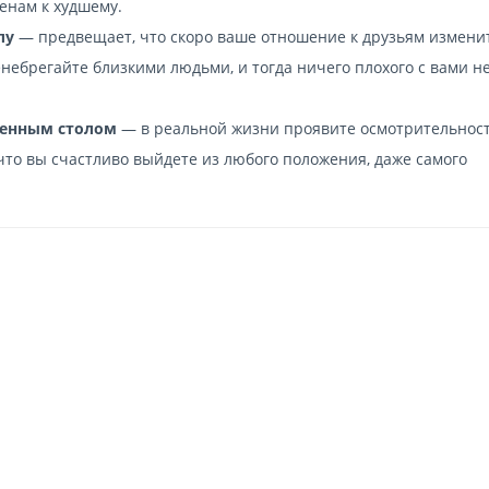
енам к худшему.
лу
— предвещает, что скоро ваше отношение к друзьям изменит
енебрегайте близкими людьми, и тогда ничего плохого с вами н
менным столом
— в реальной жизни проявите осмотрительност
что вы счастливо выйдете из любого положения, даже самого