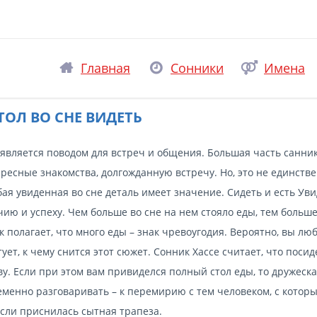
Главная
Сонники
Имена
ТОЛ ВО СНЕ ВИДЕТЬ
 является поводом для встреч и общения. Большая часть санни
есные знакомства, долгожданную встречу. Но, это не единств
ая увиденная во сне деталь имеет значение. Сидеть и есть Ув
ию и успеху. Чем больше во сне на нем стояло еды, тем больш
 полагает, что много еды – знак чревоугодия. Вероятно, вы лю
ует, к чему снится этот сюжет. Сонник Хассе считает, что посид
у. Если при этом вам привиделся полный стол еды, то дружеск
еменно разговаривать – к перемирию с тем человеком, с котор
если приснилась сытная трапеза.