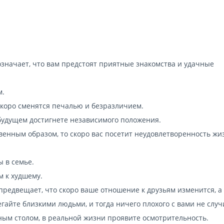
 означает, что вам предстоят приятные знакомства и удачные
м.
 скоро сменятся печалью и безразличием.
 будущем достигнете независимого положения.
ственным образом, то скоро вас посетит неудовлетворенность ж
ы в семье.
м к худшему.
предвещает, что скоро ваше отношение к друзьям изменится, а
гайте близкими людьми, и тогда ничего плохого с вами не случ
ным столом, в реальной жизни проявите осмотрительность.