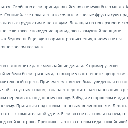
нятся. Особенно если привидевшейся во сне муки было много. 
. Сонник Хассе полагает, что сочные и спелые фрукты сулят ра
овьтесь к трудностям и невзгодам. Лежащая на поверхности ст
нно если такое сновидение привиделось замужней женщине.
– к бедности. Еще один вариант разъяснения, к чему снится
очно зрелом возрасте.
и вы вспомните даже мельчайшие детали. К примеру, если
ой мебели были грязными, то вскоре у вас начнется депрессия.
жительный стресс. Причем чем грязнее была увиденная во сн
ть чай за пустым столом, означает пережить разочарования в р
ом переживать по данному поводу. Забудьте о прошлом и идит
к чему. Прятаться под столом – к новым возможностям. Лежать 
пать – к сомнительной удаче. Если во сне вы стояли на нем, то 
од свой контроль. Приснилось, что за столом сидят покойники