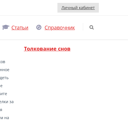
Личный кабинет
Статьи
Справочник
Толкование снов
ков
енное
идеть
ее
бите
елки за
ая
ым на