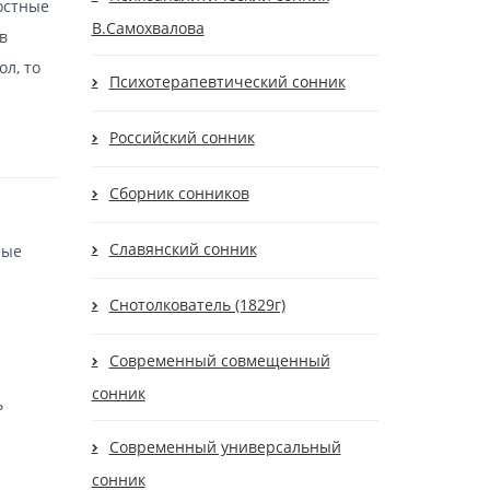
остные
В.Самохвалова
в
л, то
Психотерапевтический сонник
Российский сонник
Сборник сонников
Славянский сонник
ные
Снотолкователь (1829г)
Современный cовмещенный
сонник
ь
Современный универсальный
сонник