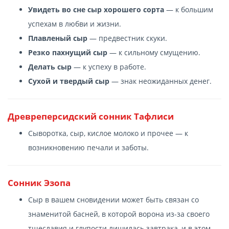
Увидеть во сне сыр хорошего сорта
— к большим
успехам в любви и жизни.
Плавленый сыр
— предвестник скуки.
Резко пахнущий сыр
— к сильному смущению.
Делать сыр
— к успеху в работе.
Сухой и твердый сыр
— знак неожиданных денег.
Древреперсидский сонник Тафлиси
Сыворотка, сыр, кислое молоко и прочее — к
возникновению печали и заботы.
Сонник Эзопа
Сыр в вашем сновидении может быть связан со
знаменитой басней, в которой ворона из-за своего
тщеславия и глупости лишилась завтрака, и в этом