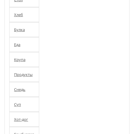
Хлеб
Булка
Еда
Крупа
Продукты
Снедь
Суп
Хот-дог