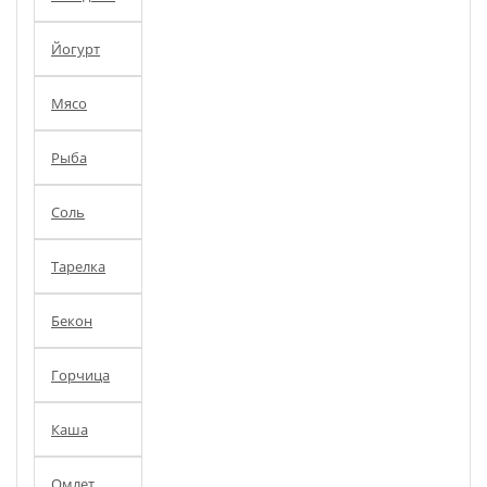
Йогурт
Мясо
Рыба
Соль
Тарелка
Бекон
Горчица
Каша
Омлет