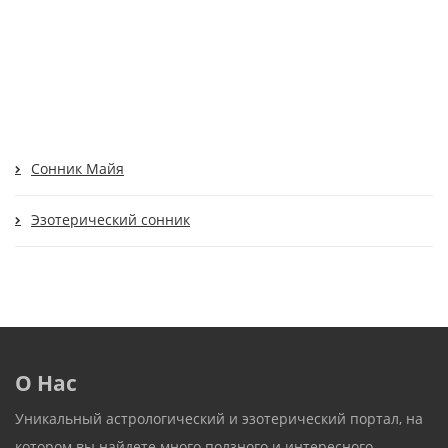
Сонник Майя
Эзотерический сонник
О Нас
Уникальный астрологический и эзотерический портал, на
котором вы найдете много ползного и интересного.