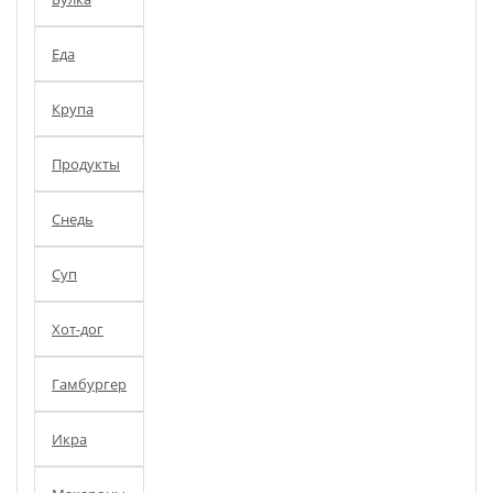
Еда
Крупа
Продукты
Снедь
Суп
Хот-дог
Гамбургер
Икра