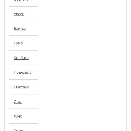
Уксус
Блины
Гриб
Колбаса
Подливка
Сметана
Стол
Хлеб
Булка