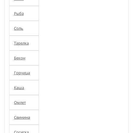
Рыба
Соль
Тарелка
Бекон
Горчица
Каша
Омлет
Свинина
Сосиска