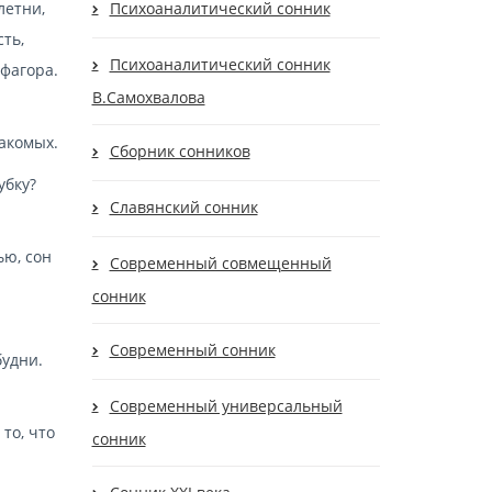
летни,
Психоаналитический сонник
сть,
Психоаналитический сонник
ифагора.
В.Самохвалова
накомых.
Сборник сонников
убку?
Славянский сонник
ью, сон
Современный cовмещенный
сонник
Современный сонник
будни.
Современный универсальный
 то, что
сонник