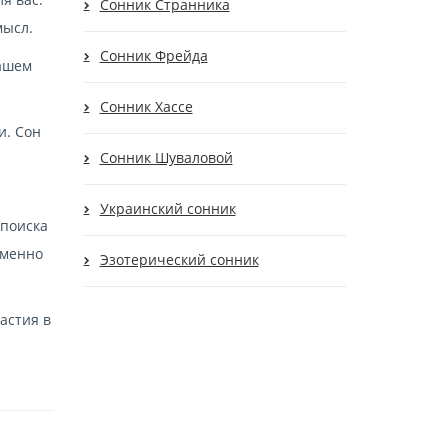
Сонник Странника
мысл.
Сонник Фрейда
вашем
Сонник Хассе
и. Сон
Сонник Шуваловой
Украинский сонник
 поиска
еменно
Эзотерический сонник
астия в