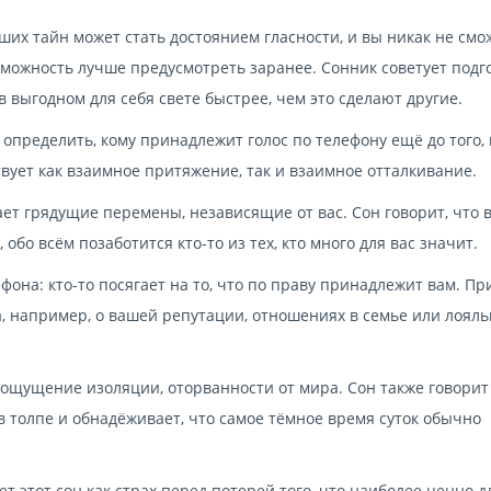
аших тайн может стать достоянием гласности, и вы никак не смо
зможность лучше предусмотреть заранее. Сонник советует подг
 выгодном для себя свете быстрее, чем это сделают другие.
 определить, кому принадлежит голос по телефону ещё до того, 
вует как взаимное притяжение, так и взаимное отталкивание.
ает грядущие перемены, независящие от вас. Сон говорит, что 
обо всём позаботится кто-то из тех, кто много для вас значит.
фона: кто-то посягает на то, что по праву принадлежит вам. П
а, например, о вашей репутации, отношениях в семье или лоял
т ощущение изоляции, оторванности от мира. Сон также говорит 
в толпе и обнадёживает, что самое тёмное время суток обычно
ет этот сон как страх перед потерей того, что наиболее ценно д