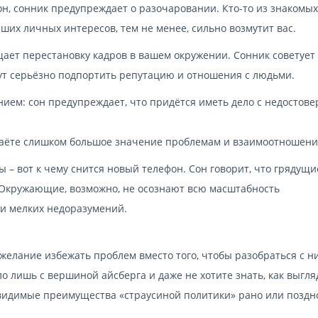
ефон, сонник предупреждает о разочаровании. Кто-то из знакомых
аших личных интересов, тем не менее, сильно возмутит вас.
ещает перестановку кадров в вашем окружении. Сонник советует
гут серьёзно подпортить репутацию и отношения с людьми.
ием: сон предупреждает, что придётся иметь дело с недостов
даёте слишком большое значение проблемам и взаимоотношени
 – вот к чему снится новый телефон. Сон говорит, что грядущи
. Окружающие, возможно, не осознают всю масштабность
ти мелких недоразумений.
елание избежать проблем вместо того, чтобы разобраться с н
о лишь с вершиной айсберга и даже не хотите знать, как выгляд
 видимые преимущества «страусиной политики» рано или поздн