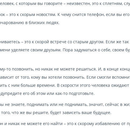
ловек, с которым вы говорите – неизвестен, это к сплетням, сл
к – это к скорым новостям. К чему снится телефон, если вы его
зочарованию в близких людях.
ниваетесь – это к скорой встрече со старым другом. Если же так
мени уделяете своим друзьям. Пора задуматься о себе, своем 
ому-то позвонить, но никак не можете решиться. И, в конце концо
ависит от того, кому вы хотели позвонить. Если смогли вспомни
дить с ним больше времени. В скорости этого человека ожидают
упредите его об этом или как-то подготовьте.
вы не знаете, поднимать или не поднимать, значит, сейчас в ж
того, что же вы решите, будет зависеть ваше будущее.
н и никак не можете его найти – это к скорому избавлению от 