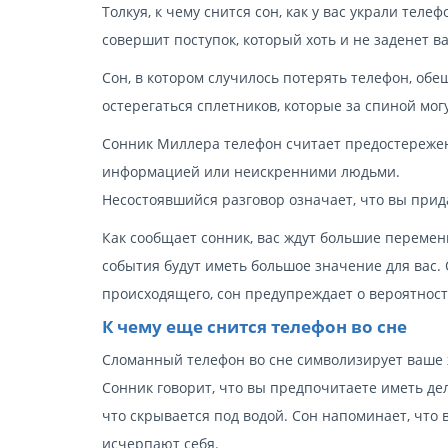
Толкуя, к чему снится сон, как у вас украли тел
совершит поступок, который хоть и не заденет в
Сон, в котором случилось потерять телефон, об
остерегаться сплетников, которые за спиной мо
Сонник Миллера телефон считает предостережен
информацией или неискренними людьми.
Несостоявшийся разговор означает, что вы при
Как сообщает сонник, вас ждут большие перемены
события будут иметь большое значение для вас
происходящего, сон предупреждает о вероятнос
К чему еще снится телефон во сне
Сломанный телефон во сне символизирует ваше ж
Сонник говорит, что вы предпочитаете иметь дел
что скрывается под водой. Сон напоминает, что
исчерпают себя.