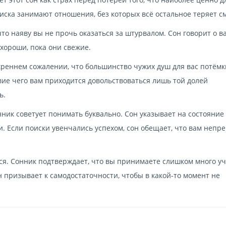
иска занимают отношения, без которых всё остальное теряет с
то наяву вы не прочь оказаться за штурвалом. Сон говорит о 
хороши, пока они свежие.
креннем сожалении, что большинство чужих душ для вас потёмк
вие чего вам приходится довольствоваться лишь той долей
ь.
нник советует понимать буквально. Сон указывает на состояние
и. Если поиски увенчались успехом, сон обещает, что вам непр
ься. Сонник подтверждает, что вы принимаете слишком много уч
н призывает к самодостаточности, чтобы в какой-то момент не