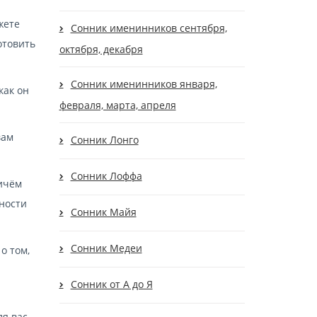
жете
Сонник именинников сентября,
отовить
октября, декабря
Сонник именинников января,
как он
февраля, марта, апреля
вам
Сонник Лонго
Сонник Лоффа
ричём
ьности
Сонник Майя
Сонник Медеи
о том,
Сонник от А до Я
ля вас.