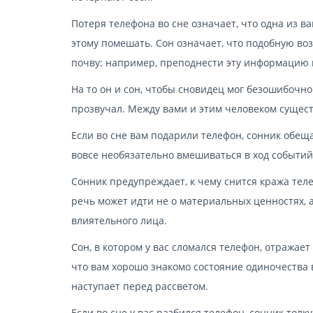
Потеря телефона во сне означает, что одна из в
этому помешать. Сон означает, что подобную во
почву: например, преподнести эту информацию в
На то он и сон, чтобы сновидец мог безошибочно
прозвучал. Между вами и этим человеком сущест
Если во сне вам подарили телефон, сонник обещ
вовсе необязательно вмешиваться в ход событий, 
Сонник предупреждает, к чему снится кража теле
речь может идти не о материальных ценностях, 
влиятельного лица.
Сон, в котором у вас сломался телефон, отражае
что вам хорошо знакомо состояние одиночества 
наступает перед рассветом.
Если во сне у вас разбился телефон, сонник толку