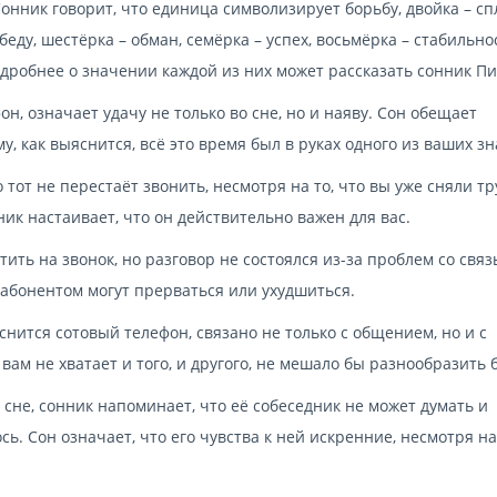
Сонник говорит, что единица символизирует борьбу, двойка – сп
беду, шестёрка – обман, семёрка – успех, восьмёрка – стабильно
одробнее о значении каждой из них может рассказать сонник П
н, означает удачу не только во сне, но и наяву. Сон обещает
 как выяснится, всё это время был в руках одного из ваших з
 тот не перестаёт звонить, несмотря на то, что вы уже сняли тр
ик настаивает, что он действительно важен для вас.
ить на звонок, но разговор не состоялся из-за проблем со связ
абонентом могут прерваться или ухудшиться.
 снится сотовый телефон, связано не только с общением, но и с
вам не хватает и того, и другого, не мешало бы разнообразить 
сне, сонник напоминает, что её собеседник не может думать и
ось. Сон означает, что его чувства к ней искренние, несмотря на