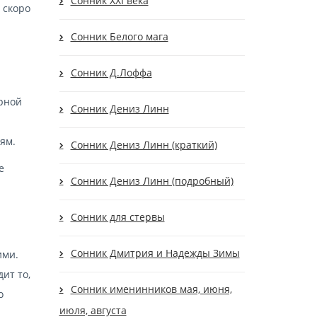
Сонник XXI века
 скоро
Сонник Белого мага
Сонник Д.Лоффа
ерной
Сонник Дениз Линн
ям.
Сонник Дениз Линн (краткий)
е
Сонник Дениз Линн (подробный)
Сонник для стервы
Сонник Дмитрия и Надежды Зимы
ими.
ит то,
Сонник именинников мая, июня,
о
июля, августа