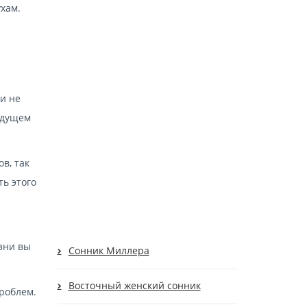
ухам.
 и не
будущем
в, так
ть этого
изни вы
Cонник Миллера
Восточный женский сонник
проблем.