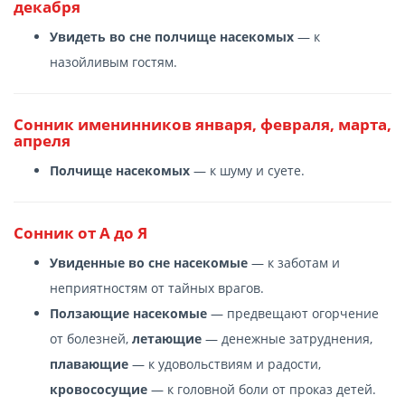
декабря
Увидеть во сне полчище насекомых
— к
назойливым гостям.
Сонник именинников января, февраля, марта,
апреля
Полчище насекомых
— к шуму и суете.
Сонник от А до Я
Увиденные во сне насекомые
— к заботам и
неприятностям от тайных врагов.
Ползающие насекомые
— предвещают огорчение
от болезней,
летающие
— денежные затруднения,
плавающие
— к удовольствиям и радости,
кровососущие
— к головной боли от проказ детей.