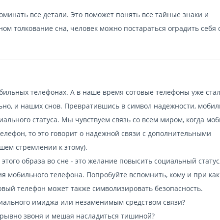
оминать все детали. Это поможет понять все тайные знаки и
ном толкование сна, человек можно постараться оградить себя 
бильных телефонах. А в наше время сотовые телефоны уже ста
ьно, и наших снов. Превратившись в символ надежности, моби
ального статуса. Мы чувствуем связь со всем миром, когда мо
телефон, то это говорит о надежной связи с дополнительными
шем стремлении к этому).
того образа во сне - это желание повысить социальный статус
я мобильного телефона. Попробуйте вспомнить, кому и при как
товый телефон может также символизировать безопасность.
оциального имиджа или незаменимым средством связи?
ерывно звоня и мешая насладиться тишиной?