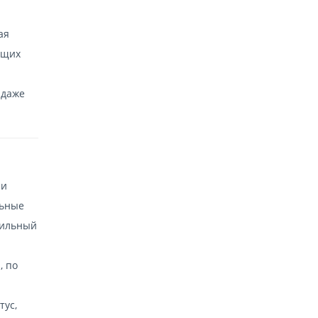
ая
ющих
 даже
ли
льные
бильный
, по
тус,