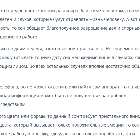
о это предвещает тяжелый разговор с близким человеком, а воз
етен и слухов, которые будут отравлять жизнь человеку. А вот 
сть, то сон обещает благополучное разрешение дел и спорны
ышение по работе.
ько по дням недели, в которые они приснились. Но современны
 как учитывать точную дату сна необходимо лишь в случаях, ко
щим лицом. Во всех остальных случаях вполне достаточно об
елефона, но не может ответить или найти сам аппарат, то на яв
важная информация может быть не получена из-за проблем
следствиям.
го цвета или формы, то данный сон требует пристального вни
 цвета, который вызывает только положительные эмоции, то сон
кже рабочую поездку, где удастся не только поработать, но и