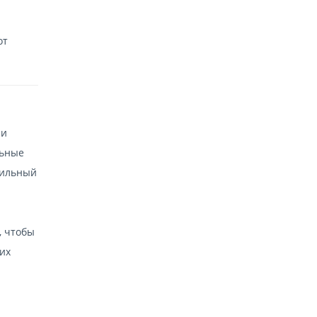
от
ли
льные
бильный
, чтобы
их