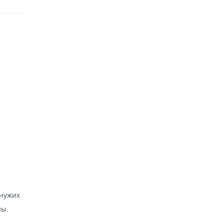
 чужих
ны.