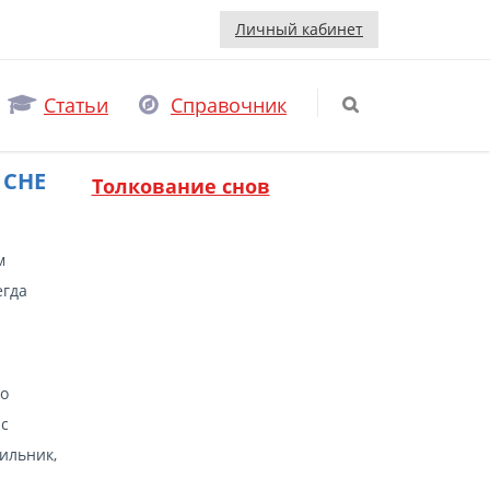
Личный кабинет
Статьи
Справочник
 СНЕ
Толкование снов
м
егда
но
 с
ильник,