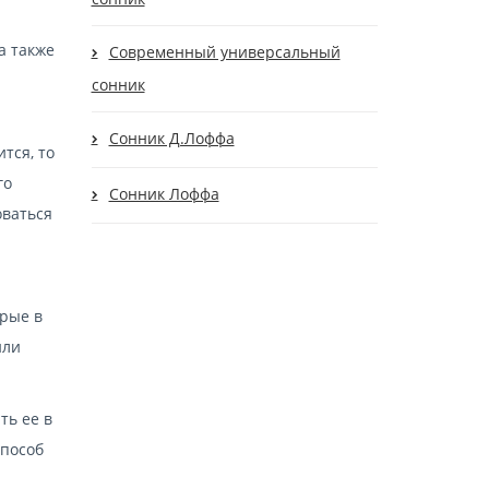
а также
Современный универсальный
сонник
Сонник Д.Лоффа
тся, то
го
Сонник Лоффа
оваться
орые в
или
ть ее в
способ