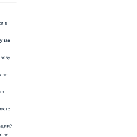
ся в
лучае
аяву
а не
ко
вуете
ации?
с не