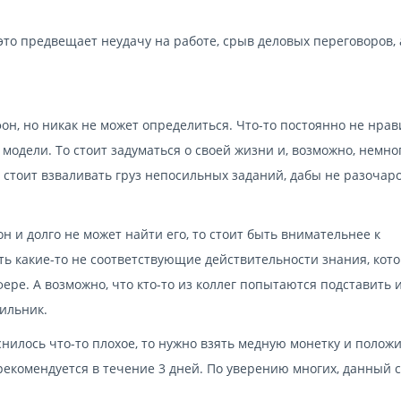
 это предвещает неудачу на работе, срыв деловых переговоров, 
он, но никак не может определиться. Что-то постоянно не нрави
й модели. То стоит задуматься о своей жизни и, возможно, немно
 стоит взваливать груз непосильных заданий, дабы не разочар
н и долго не может найти его, то стоит быть внимательнее к
ь какие-то не соответствующие действительности знания, кот
ере. А возможно, что кто-то из коллег попытаются подставить 
бильник.
снилось что-то плохое, то нужно взять медную монетку и положи
екомендуется в течение 3 дней. По уверению многих, данный 