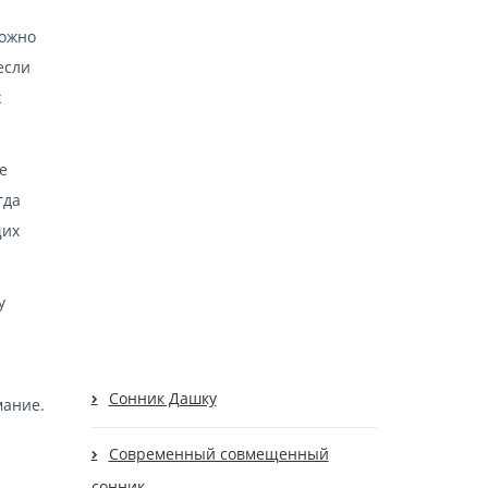
можно
если
х
е
гда
щих
у
Cонник Дашку
мание.
Современный cовмещенный
сонник