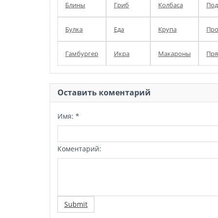
Блины
Гриб
Колбаса
Под
Булка
Еда
Крупа
Про
Гамбургер
Икра
Макароны
Пря
Оставить коментарий
Имя:
*
Коментарий:
Submit