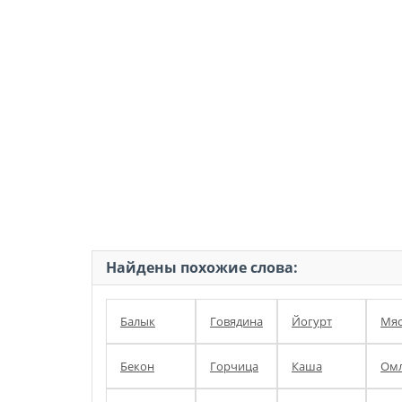
Найдены похожие слова:
Балык
Говядина
Йогурт
Мя
Бекон
Горчица
Каша
Омл