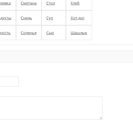
ливка
Сметана
Стол
Хлеб
дукты
Снедь
Суп
Хот-дог
ность
Соленья
Сыр
Шашлык