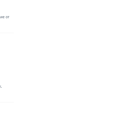
ие от
,