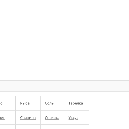
со
Рыба
Соль
Тарелка
ет
Свинина
Сосиска
Уксус