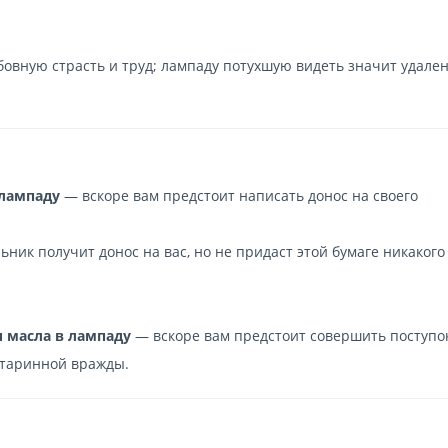
овную страсть и труд; лампаду потухшую видеть значит удален
 лампаду
— вскоре вам предстоит написать донос на своего
ник получит донос на вас, но не придаст этой бумаге никакого
и масла в лампаду
— вскоре вам предстоит совершить поступок
старинной вражды.