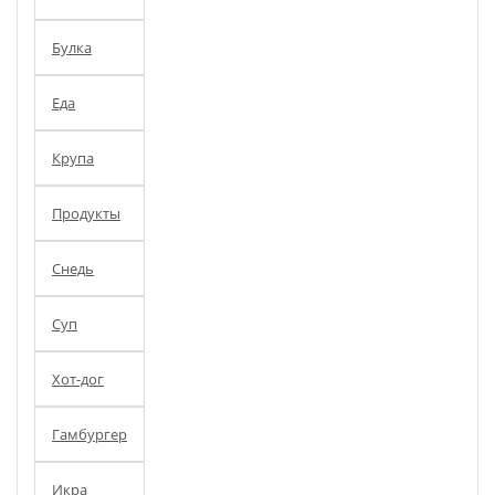
Булка
Еда
Крупа
Продукты
Снедь
Суп
Хот-дог
Гамбургер
Икра