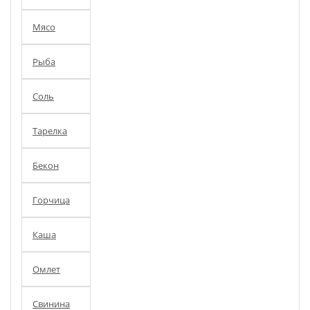
Мясо
Рыба
Соль
Тарелка
Бекон
Горчица
Каша
Омлет
Свинина