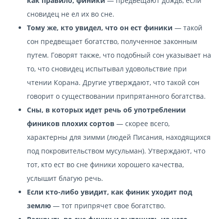
как правило, финики
— предвещают дождь, если
сновидец не ел их во сне.
Тому же, кто увидел, что он ест финики
— такой
сон предвещает богатство, полученное законным
путем. Говорят также, что подобный сон указывает на
то, что сновидец испытывал удовольствие при
чтении Корана. Другие утверждают, что такой сон
говорит о существовании припрятанного богатства.
Сны, в которых идет речь об употреблении
фиников плохих сортов
— скорее всего,
характерны для зимми (людей Писания, находящихся
под покровительством мусульман). Утверждают, что
тот, кто ест во сне финики хорошего качества,
услышит благую речь.
Если кто-либо увидит, как финик уходит под
землю
— тот припрячет свое богатство.