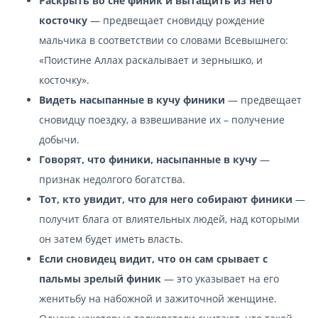
Раскрыть во сне финик и вытащить из него
косточку
— предвещает сновидцу рождение
мальчика в соответствии со словами Всевышнего:
«Поистине Аллах раскалывает и зернышко, и
косточку».
Видеть насыпанные в кучу финики
— предвещает
сновидцу поездку, а взвешивание их – получение
добычи.
Говорят, что финики, насыпанные в кучу
—
признак недолгого богатства.
Тот, кто увидит, что для него собирают финики
—
получит блага от влиятельных людей, над которыми
он затем будет иметь власть.
Если сновидец видит, что он сам срывает с
пальмы зрелый финик
— это указывает на его
женитьбу на набожной и зажиточной женщине.