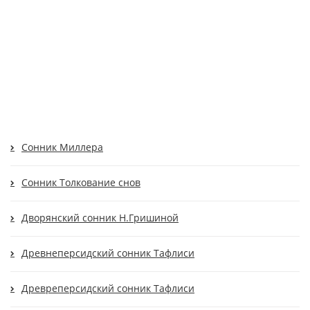
Cонник Миллера
Cонник Толкование снов
Дворянский сонник Н.Гришиной
Древнеперсидский сонник Тафлиси
Древреперсидский сонник Тафлиси