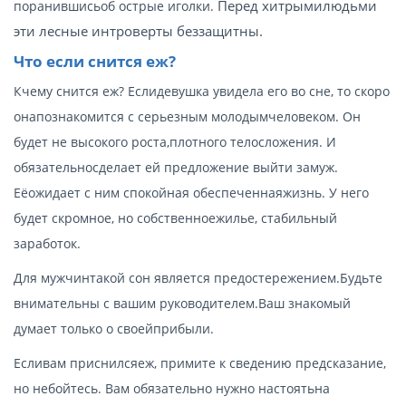
Перед хитрымилюдьми
поранившисьоб острые иголки.
эти лесные интроверты беззащитны.
Что если снится еж?
Кчему снится еж? Еслидевушка увидела его во сне, то скоро
онапознакомится с серьезным молодымчеловеком. Он
будет не высокого роста,плотного телосложения. И
обязательносделает ей предложение выйти замуж.
Еёожидает с ним спокойная обеспеченнаяжизнь. У него
будет скромное, но собственноежилье, стабильный
заработок.
Для мужчинтакой сон является предостережением.Будьте
внимательны с вашим руководителем.Ваш знакомый
думает только о своейприбыли.
Есливам приснилсяеж, примите к сведению предсказание,
но небойтесь. Вам обязательно нужно настоятьна