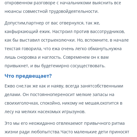
откровенном разговоре с начальникоми выяснить все
нюансы совместной трудовойдеятельности.
Допустим,партнер от вас отвернулся, так же,
какфыркающий ежик. Настроил против вассотрудников,
как бы выставил острыеколючки. Но, вспомните, в начале
текстая говорила, что ежа очень легко обмануть,нужна
лишь сноровка и наглость. Современем он к вам
привыкнет, и вы будетемирно сосуществовать.
Что предвещает?
Ежво сне,так же как и наяву, всегда занятсобственными
делами. Он постояннопереносит мелкие запасы на
своихиголочках, спокойно, никому не мешая,охотится в
лесу на мелких насекомых игрызунов.
Это мы его неожиданно отвлекаемот привычного ритма
жизни ради любопытства.Часто маленькие дети приносят