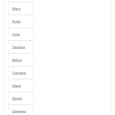
Мясо
Рыба
Соль
Тарелка
Бекон
Горчица
Каша
Омлет
Свинина