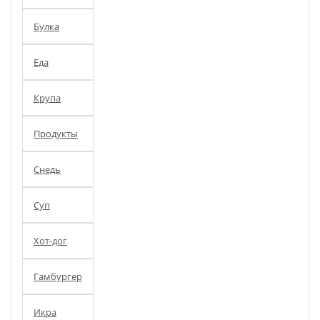
Булка
Еда
Крупа
Продукты
Снедь
Суп
Хот-дог
Гамбургер
Икра