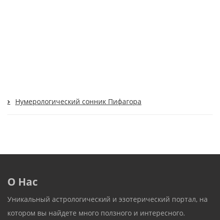
Нумерологический сонник Пифагора
О Нас
Уникальный астрологический и эзотерический портал, на
котором вы найдете много ползного и интересного.