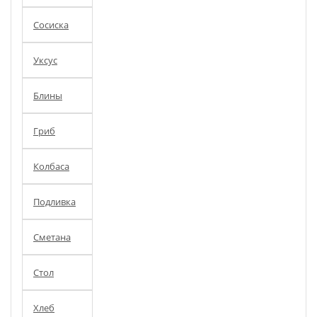
Сосиска
Уксус
Блины
Гриб
Колбаса
Подливка
Сметана
Стол
Хлеб