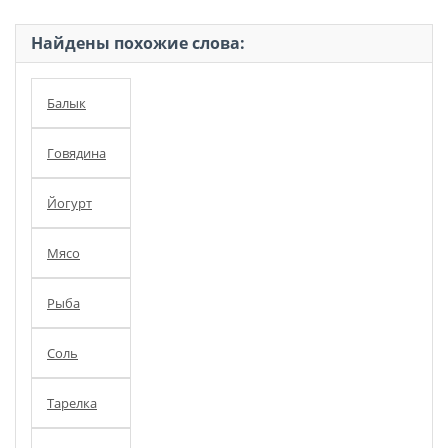
Найдены похожие слова:
Балык
Говядина
Йогурт
Мясо
Рыба
Соль
Тарелка