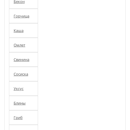
Бекон
Горчица
Каша
Омлет
Свинина
Сосиска
Уксус
Блины
Гриб