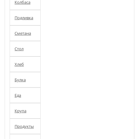
Колбаса
Подливка
Сметана
Стол
Хлеб
Булка
Еда
Крупа
Продукты