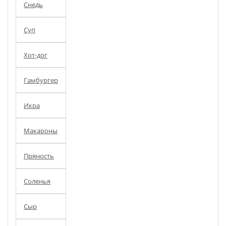
Снедь
Суп
Хот-дог
Гамбургер
Икра
Макароны
Пряность
Соленья
Сыр