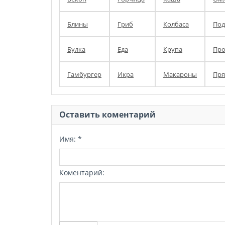
Блины
Гриб
Колбаса
Под
Булка
Еда
Крупа
Про
Гамбургер
Икра
Макароны
Пря
Оставить коментарий
Имя:
*
Коментарий: