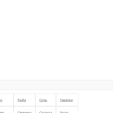
со
Рыба
Соль
Тарелка
ет
Свинина
Сосиска
Уксус