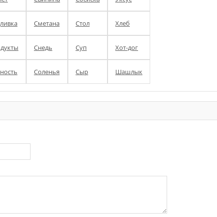
ливка
Сметана
Стол
Хлеб
дукты
Снедь
Суп
Хот-дог
ность
Соленья
Сыр
Шашлык