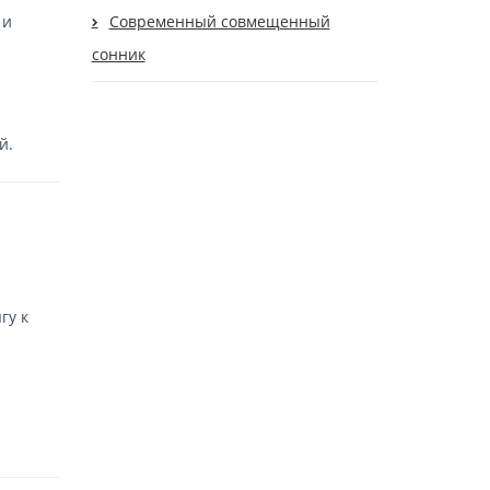
 и
Современный cовмещенный
сонник
й.
гу к