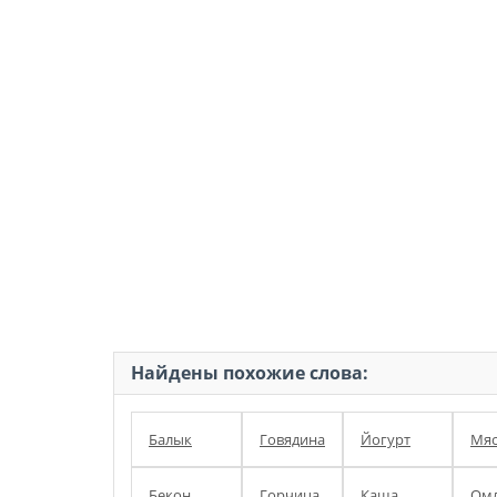
Найдены похожие слова:
Балык
Говядина
Йогурт
Мя
Бекон
Горчица
Каша
Омл