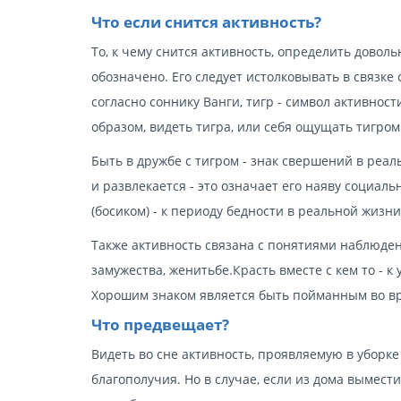
Что если снится активность?
То, к чему снится активность, определить доволь
обозначено. Его следует истолковывать в связке
согласно соннику Ванги, тигр - символ активност
образом, видеть тигра, или себя ощущать тигром
Быть в дружбе с тигром - знак свершений в реа
и развлекается - это означает его наяву социал
(босиком) - к периоду бедности в реальной жизни
Также активность связана с понятиями наблюден
замужества, женитьбе.Красть вместе с кем то - к
Хорошим знаком является быть пойманным во вре
Что предвещает?
Видеть во сне активность, проявляемую в уборк
благополучия. Но в случае, если из дома вымести