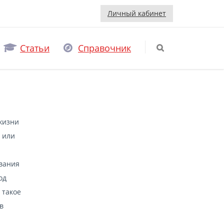
Личный кабинет
Статьи
Справочник
жизни
 или
ования
од
 такое
в