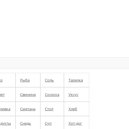
со
Рыба
Соль
Тарелка
ет
Свинина
Сосиска
Уксус
ливка
Сметана
Стол
Хлеб
дукты
Снедь
Суп
Хот-дог