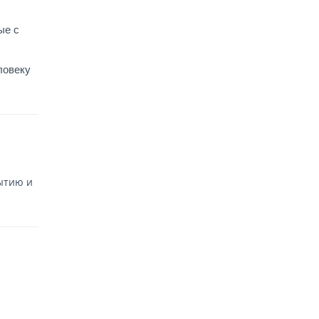
ые с
ловеку
ытию и