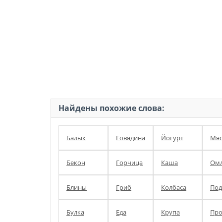
Найдены похожие слова:
Балык
Говядина
Йогурт
Мя
Бекон
Горчица
Каша
Омл
Блины
Гриб
Колбаса
Под
Булка
Еда
Крупа
Про