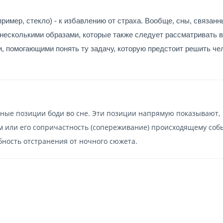
пример, стекло) - к избавлению от страха. Вообще, сны, связанн
 несколькими образами, которые также следует рассматривать в
, помогающими понять ту задачу, которую предстоит решить че
ные позиции боди во сне. Эти позиции напрямую показывают,
м или его сопричастность (сопереживание) происходящему соб
бность отстранения от ночного сюжета.