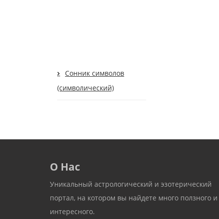
Сонник символов
(символический)
О Нас
Уникальный астрологический и эзотерический
портал, на котором вы найдете много ползного и
интересного.