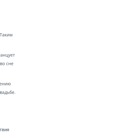
 Таким
танцует
во сне
жению
свадьбе.
твия