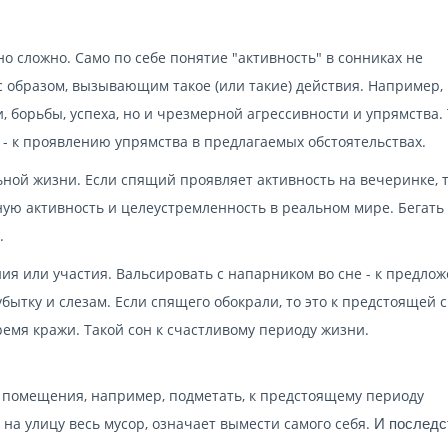
но сложно. Само по себе понятие "активность" в сонниках не
 с образом, вызывающим такое (или такие) действия. Например,
и, борьбы, успеха, но и чрезмерной агрессивности и упрямства.
 - к проявлению упрямства в предлагаемых обстоятельствах.
льной жизни. Если спящий проявляет активность на вечеринке, 
ьную активность и целеустремленность в реальном мире. Бегать 
.
ия или участия. Вальсировать с напарником во сне - к предло
 убытку и слезам. Если спящего обокрали, то это к предстоящей 
мя кражи. Такой сон к счастливому периоду жизни.
е помещения, например, подметать, к предстоящему периоду
 на улицу весь мусор, означает вымести самого себя.
И последс