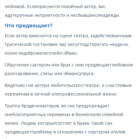
любимой. Еслиприснится покойный актер, вас
ждуткрупные неприятности и несбывшиесянадежды.
Что предвещает?
Если актер вамснится на сцене театра, задействованнымв
трагической постановке, вас могутподстерегать неудачи,
козни недоброжелателейи обман.
Обручение сактером или брак с ним предвещаетлюбовное
разочарование, слезы или обмансупруга.
Видетьво сне актера любительского театра– к счастливым
переменам в личной илипрофессиональной жизни.
Труппа бродячихактеров, во сне предупреждает
онеблагоприятных переменах в бизнесеили семейной
жизни. Людям, которыесостоят в браке, такой сон
предвещаетпроблему в отношениях с партером и/илив