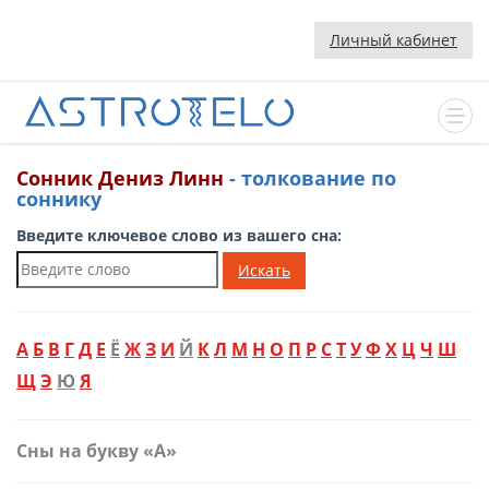
Личный кабинет
Сонник Дениз Линн
- толкование по
соннику
Введите ключевое слово из вашего сна:
Искать
А
Б
В
Г
Д
Е
Ё
Ж
З
И
Й
К
Л
М
Н
О
П
Р
С
Т
У
Ф
Х
Ц
Ч
Ш
Щ
Э
Ю
Я
Сны на букву «А»