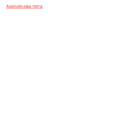
Ахиллесова пята