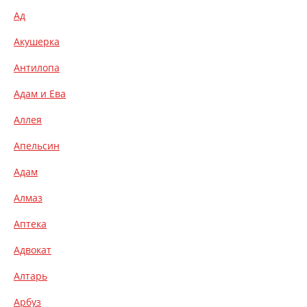
Ад
Акушерка
Антилопа
Адам и Ева
Аллея
Апельсин
Адам
Алмаз
Аптека
Адвокат
Алтарь
Арбуз