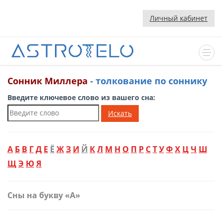
Личный кабинет
Cонник Миллера
- толкование по соннику
Введите ключевое слово из вашего сна:
Искать
А
Б
В
Г
Д
Е
Ё
Ж
З
И
Й
К
Л
М
Н
О
П
Р
С
Т
У
Ф
Х
Ц
Ч
Ш
Щ
Э
Ю
Я
Сны на букву «А»