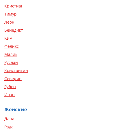
Кристиан
Тимур
Леон
Бенедикт
Ким
Феликс
Малик
Руслан
Константин
Северин
Рубен
Иван
Женские
Дана
Рада