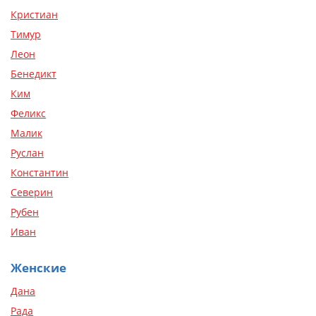
Кристиан
Тимур
Леон
Бенедикт
Ким
Феликс
Малик
Руслан
Константин
Северин
Рубен
Иван
Женские
Дана
Рада