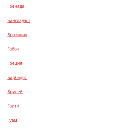
Гренада
Бангладэш
Бразилия
Габон
Греция
Барбадос
Бруней
Гаити
Гуам