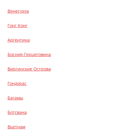
Венесуэла
Гонг Конг
Аргентина
Босния-Герцеговина
Виргинские Острова
Гондурас
Багамы
Ботсвана
Вьетнам