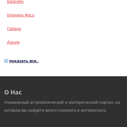
Бахрэйн
Буркина Фасо
Гайана
Дания
показать все..
О Нас
Уникальный астрологический и эзотерический портал, на
котором вы найдете много ползного и интересного.