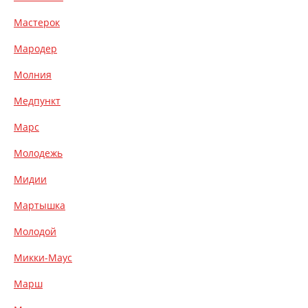
Мастерок
Мародер
Молния
Медпункт
Марс
Молодежь
Мидии
Мартышка
Молодой
Микки-Маус
Марш