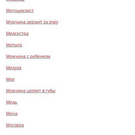
Мотоциклист
Мужчина держит за руку
Медсестра
Мотыга
Мужчина с ребенком
Медуза
Мох
Мужчина целует в губы
Медь
Моча
Мусорка