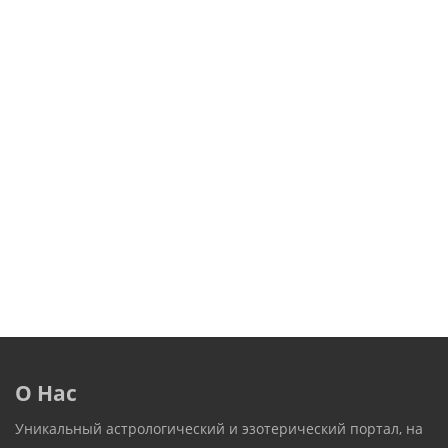
О Нас
Уникальный астрологический и эзотерический портал, на