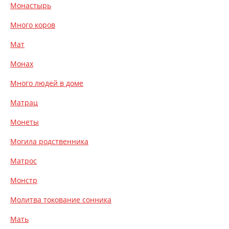
Монастырь
Много коров
Мат
Монах
Много людей в доме
Матрац
Монеты
Могила родственника
Матрос
Монстр
Молитва токование сонника
Мать