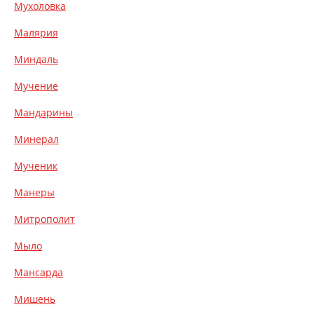
Мухоловка
Малярия
Миндаль
Мучение
Мандарины
Минерал
Мученик
Манеры
Митрополит
Мыло
Мансарда
Мишень