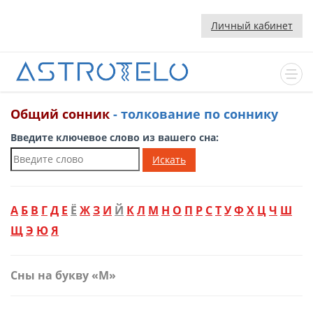
Личный кабинет
Общий сонник
- толкование по соннику
Введите ключевое слово из вашего сна:
Искать
А
Б
В
Г
Д
Е
Ё
Ж
З
И
Й
К
Л
М
Н
О
П
Р
С
Т
У
Ф
Х
Ц
Ч
Ш
Щ
Э
Ю
Я
Сны на букву «М»