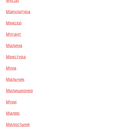
Мусор
Макулатура
Миксер
Мутант
Малина
Микстура
Муха
Мальчик
Милиционер
Мухи
Маляр
Милостыня