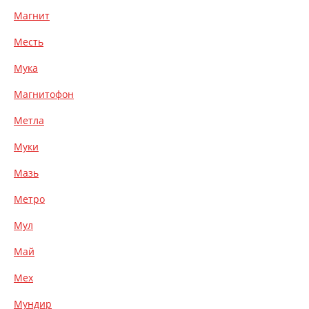
Магнит
Месть
Мука
Магнитофон
Метла
Муки
Мазь
Метро
Мул
Май
Мех
Мундир