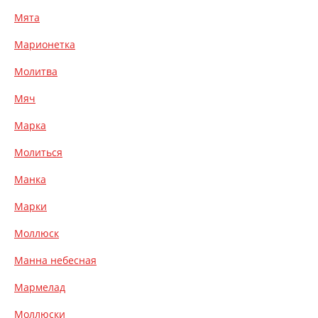
Мята
Марионетка
Молитва
Мяч
Марка
Молиться
Манка
Марки
Моллюск
Манна небесная
Мармелад
Моллюски