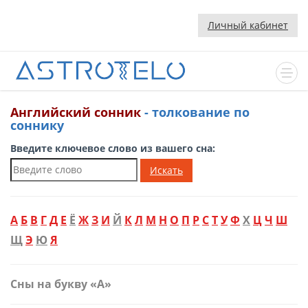
Личный кабинет
Английский сонник
- толкование по
соннику
Введите ключевое слово из вашего сна:
Искать
А
Б
В
Г
Д
Е
Ё
Ж
З
И
Й
К
Л
М
Н
О
П
Р
С
Т
У
Ф
Х
Ц
Ч
Ш
Щ
Э
Ю
Я
Сны на букву «А»