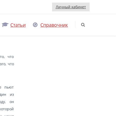
Личный кабинет
Статьи
Справочник
то, что
го, что
е пьют
дин из
оду, он
которой