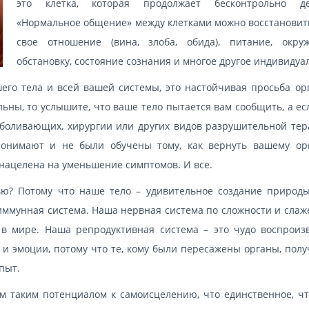
это клетка, которая продолжает бесконтрольно де
«Нормальное общение» между клетками можно восстановит
свое отношение (вина, злоба, обида), питание, окр
обстановку, состояние сознания и многое другое индивидуа
его тела и всей вашей системы, это настойчивая просьба ор
ьны, то услышите, что ваше тело пытается вам сообщить, а ес
боливающих, хирургии или других видов разрушительной тер
понимают и не были обучены тому, как вернуть вашему ор
нацелена на уменьшение симптомов. И все.
ью? Потому что наше тело – удивительное создание природы
иммунная система. Наша нервная система по сложности и слаж
 мире. Наша репродуктивная система – это чудо воспроиз
и эмоции, потому что те, кому были пересажены органы, полу
пыт.
 таким потенциалом к самоисцелению, что единственное, чт