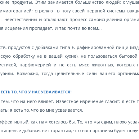
ские продукты. Этим занимается большинство людей: оглуша
имиотерапией; стреляют в ногу своей нервной системы вакц
и – неестественны и отключают процесс самоисцеления органи
я исцеления пропадает. И так почти во всем...
ств, продуктов с добавками типа Е, рафинированной пищи (из
ескую обработку не в вашей кухне), не пользоваться бытовой
метикой, парфюмерией и не есть мясо животных, которых 
 убили. Возможно, тогда целительные силы вашего организм
ТЬ ТО, ЧТО У НАС УСВАИВАЕТСЯ!
м, что на него влияет. Известное изречение гласит: я есть т
ть: я есть то, что во мне усваивается.
ффективный, как нам хотелось бы. То, что мы едим, плохо усва
пищевые добавки, нет гарантии, что наш организм будет полу