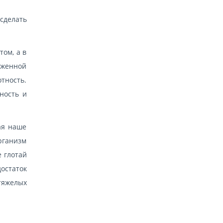
 сделать
том, а в
иженной
отность.
ность и
ая наше
рганизм
е глотай
остаток
тяжелых