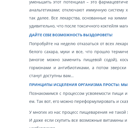
уменьшить этот потенциал – это фармацевтиче
анальгетиками; отключают иммунную систему х
так далее. Все лекарства, основанные на хими
удивительно, что после токсичного коктейля маги
ДАЙТЕ СЕБЕ ВОЗМОЖНОСТЬ ВЫЗДОРОВЕТЬ!
Попробуйте на неделю отказаться от всех лекар
белого сахара, муки и все, что прошло термич
(многое можно заменить пищевой содой), кос
гормонами и антибиотиками, а потом зверски
станут доступны вам…
ПРИНЦИПЫ ИСЦЕЛЕНИЯ ОРГАНИЗМА ПРОСТЫ: МЫ ЕС
Познакомимся с процессом усвояемости пищи и те
ем. Так вот, его можно переформулировать и сказа
У многих из нас процесс пищеварения не такой э
И даже если скупить все возможные витамины и 