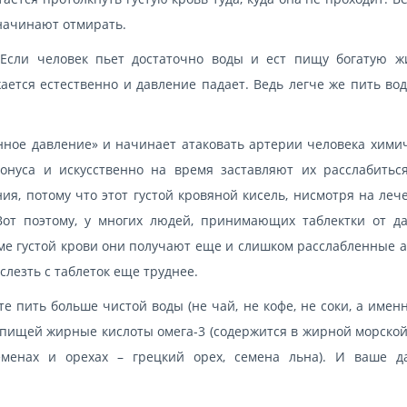
 начинают отмирать.
. Если человек пьет достаточно воды и ест пищу богатую 
жается естественно и давление падает. Ведь легче же пить во
нное давление» и начинает атаковать артерии человека хими
нуса и искусственно на время заставляют их расслабиться
я, потому что этот густой кровяной кисель, нисмотря на лече
Вот поэтому, у многих людей, принимающих таблектки от да
е густой крови они получают еще и слишком расслабленные а
слезть с таблеток еще труднее.
 пить больше чистой воды (не чай, не кофе, не соки, а именн
с пищей жирные кислоты омега-3 (содержится в жирной морской
еменах и орехах – грецкий орех, семена льна). И ваше д