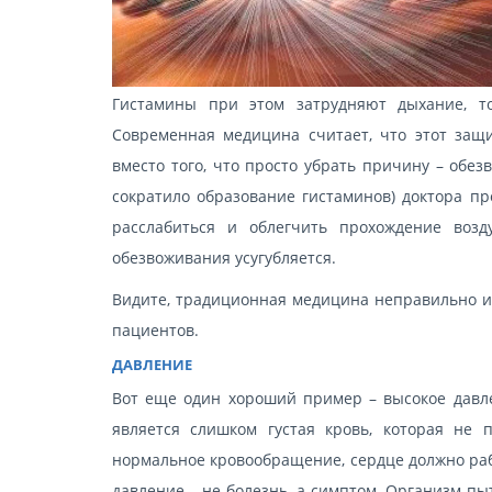
Гистамины при этом затрудняют дыхание, то
Современная медицина считает, что этот защ
вместо того, что просто убрать причину – обез
сократило образование гистаминов) доктора п
расслабиться и облегчить прохождение воз
обезвоживания усугубляется.
Видите, традиционная медицина неправильно ин
пациентов.
ДАВЛЕНИЕ
Вот еще один хороший пример – высокое давл
является слишком густая кровь, которая не 
нормальное кровообращение, сердце должно раб
давление – не болезнь, а симптом. Организм пыт