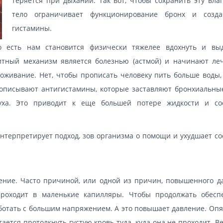
теряется при дыхании. Так вот, чтобы сохранить эту влаг
тело ограничивает функционирование бронх и созд
гистамины.
 есть нам становится физически тяжелее вдохнуть и выд
итный механизм является болезнью (астмой) и начинают леч
воживание. Нет, чтобы прописать человеку пить больше воды,
рописывают антигистамины, которые заставляют бронхиальны
духа. Это приводит к еще большей потере жидкости и со
терпретирует подход, зов организма о помощи и ухудшает со
ение. Часто причиной, или одной из причин, повышенного д
проходит в маленькие капилляры. Чтобы продолжать обесп
отать с большим напряжением. А это повышает давление. Опят
ается протолкнуть густую кровь туда, куда она не проходит. В