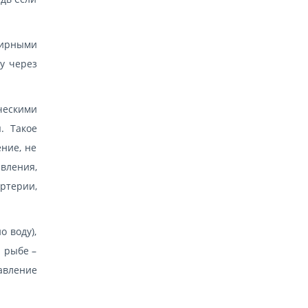
жирными
ду через
ческими
. Такое
ние, не
вления,
ртерии,
о воду),
 рыбе –
авление