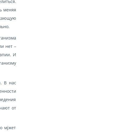
литься.
ь меняя
ужающую
льно.
ганизма
ли нет –
апии. И
ганизму
. В нас
енности
ведения
чают от
о мjжет