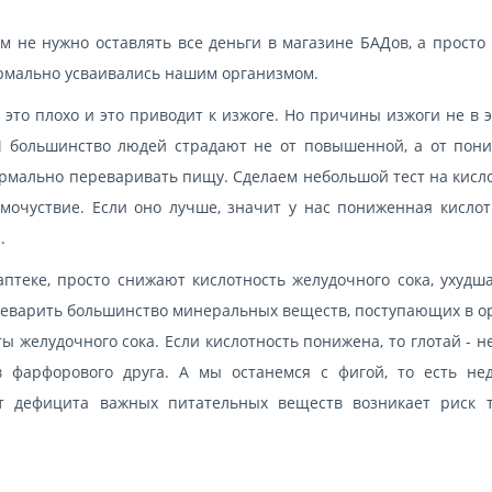
м не нужно оставлять все деньги в магазине БАДов, а просто
рмально усваивались нашим организмом.
это плохо и это приводит к изжоге. Но причины изжоги не в э
 большинство людей страдают не от повышенной, а от пон
ормально переваривать пищу. Сделаем небольшой тест на кисл
мочуствие. Если оно лучше, значит у нас пониженная кислот
.
аптеке, просто снижают кислотность желудочного сока, ухудш
ереварить большинство минеральных веществ, поступающих в о
 желудочного сока. Если кислотность понижена, то глотай - н
 фарфорового друга. А мы останемся с фигой, то есть нед
т дефицита важных питательных веществ возникает риск 