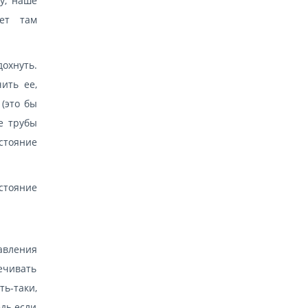
у, наше
ает там
охнуть.
ить ее,
 (это бы
е трубы
стояние
стояние
авления
ечивать
ь-таки,
едь если