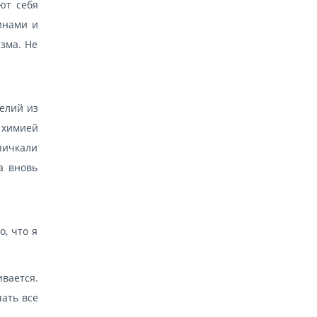
ют себя
инами и
зма. Не
делий из
 химией
пичкали
а вновь
о, что я
ивается.
чать все