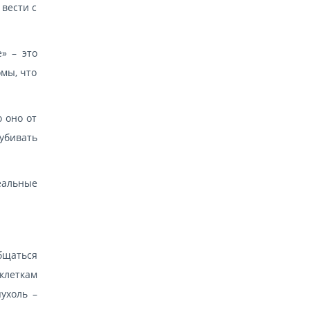
вести с
» – это
омы, что
 оно от
убивать
еальные
бщаться
 клеткам
ухоль –